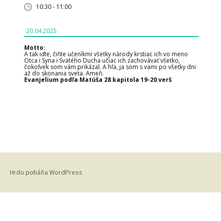
10:30 - 11:00
20.04.2025
Motto:
A tak iďte, čiňte učeníkmi všetky národy krstiac ich vo meno
Otca i Syna i Svätého Ducha učiac ich zachovávať všetko,
čokoľvek som vám prikázal. A hľa, ja som s vami po všetky dni
až do skonania sveta. Ameň.
Evanjelium podľa Matúša 28 kapitola 19-20 verš
Hrdo poháňa WordPress