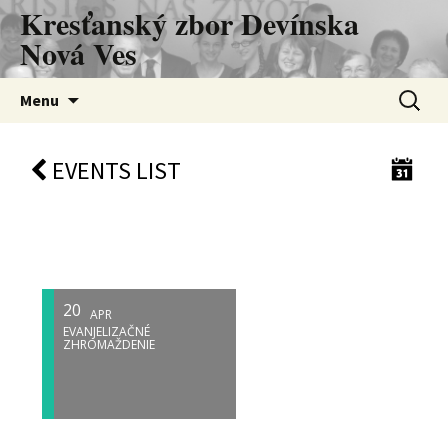
Kresťanský zbor Devínska
Nová Ves
Preskočiť
Hľadať:
Menu
na
obsah
EVENTS LIST
20
APR
EVANJELIZAČNÉ
ZHROMAŽDENIE