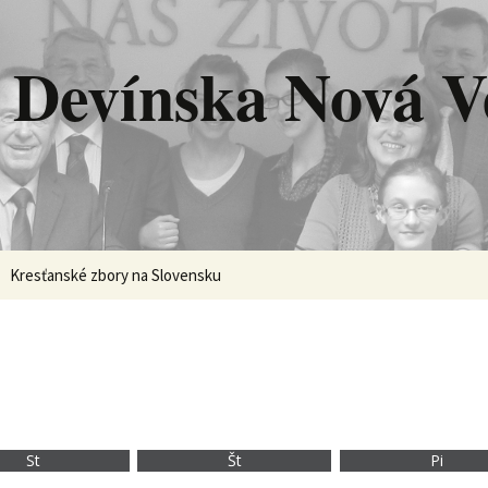
 Devínska Nová V
Kresťanské zbory na Slovensku
St
Št
Pi