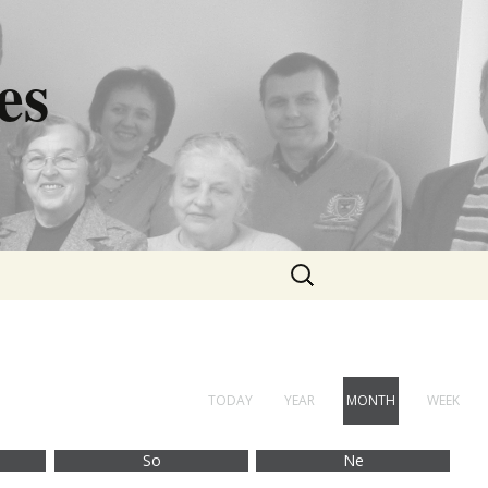
es
Hľadať:
TODAY
YEAR
MONTH
WEEK
So
Ne