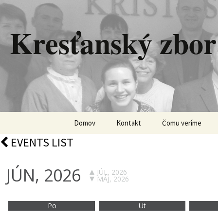
Kresťanský zbor
Preskočiť
Domov
Kontakt
Čomu veríme
na
EVENTS LIST
obsah
JÚN, 2026
JÚL, 2026
MÁJ, 2026
Po
Ut