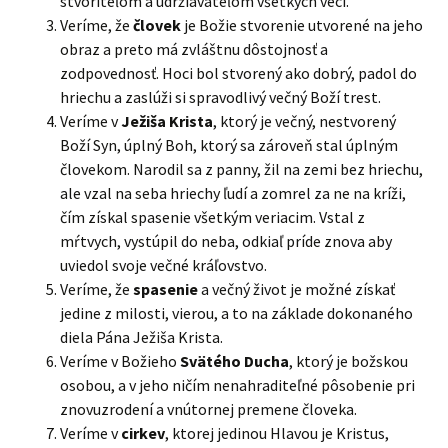
stvoriteľom a udržiavateľom všetkých vecí.
Veríme, že
človek
je Božie stvorenie utvorené na jeho
obraz a preto má zvláštnu dôstojnosť a
zodpovednosť. Hoci bol stvorený ako dobrý, padol do
hriechu a zaslúži si spravodlivý večný Boží trest.
Veríme v
Ježiša Krista
, ktorý je večný, nestvorený
Boží Syn, úplný Boh, ktorý sa zároveň stal úplným
človekom. Narodil sa z panny, žil na zemi bez hriechu,
ale vzal na seba hriechy ľudí a zomrel za ne na kríži,
čím získal spasenie všetkým veriacim. Vstal z
mŕtvych, vystúpil do neba, odkiaľ príde znova aby
uviedol svoje večné kráľovstvo.
Veríme, že
spasenie
a večný život je možné získať
jedine z milosti, vierou, a to na základe dokonaného
diela Pána Ježiša Krista.
Veríme v Božieho
Svätého Ducha
, ktorý je božskou
osobou, a v jeho ničím nenahraditeľné pôsobenie pri
znovuzrodení a vnútornej premene človeka.
Veríme v
cirkev
, ktorej jedinou Hlavou je Kristus,