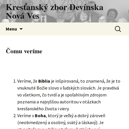
Kresťanský zbor Devínska
Nová Ves
Preskočiť
Hľadať:
Menu
na
obsah
Čomu veríme
Veríme, že
Biblia
je inšpirovaná, to znamená, že je to
vnuknuté Božie slovo v ľudských slovách. Je pravdivá
vo všetkom, čo tvrdí a je spoľahlivým zdrojom
poznania a najvyššou autoritou v otázkach
kresťanského života i viery.
Veríme v
Boha
, ktorý je veľký a dobrý zároveň
(neobmedzený a osobný, svätý a láskavý). Je